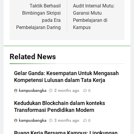
navigation
Taktik Berhasil
Audit Internal Mutu:
Bimbingan Skripsi
Garansi Mutu
pada Era
Pembelajaran di
Pembelajaran Daring
Kampus
Related News
Gelar Ganda: Kesempatan Untuk Mengasah
Kompetensi Lulusan dalam Tata Kerja
kampusbangka
2 months ago
0
Kedudukan Blockchain dalam konteks
Transformasi Pendidikan Modern
kampusbangka
3 months ago
0
Ruang Kerja Bersama Kampus: Lingkungan