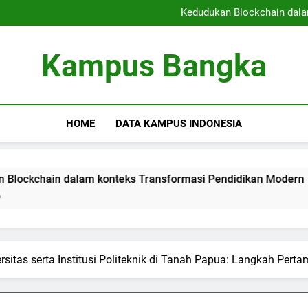
Gelar Ganda: Kesempatan Untu
Kedudukan Blockchain dala
Ruang Kerja Bersam
Me
Gelar Ganda: Kesempatan Untu
Kampus Bangka
Kedudukan Blockchain dala
Ruang Kerja Bersam
Me
HOME
DATA KAMPUS INDONESIA
 dalam konteks Transformasi Pendidikan Modern
Ruang 
3 Month
itas serta Institusi Politeknik di Tanah Papua: Langkah Pert