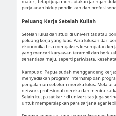
materi, tetapi juga menciptakan jaringan d
perjalanan hidup pendidikan dan profesi sendi
Peluang Kerja Setelah Kuliah
Setelah lulus dari studi di universitas atau 
peluang kerja yang luas. Para lulusan dari be
ekonomika bisa mengakses kesempatan kerja 
yang mencari karyawan terampil dan berkualit
senantiasa maju, seperti pariwisata, kesehata
Kampus di Papua sudah menggandeng kerja
menyediakan program internship dan prog
pengalaman sebelum mereka lulus. Melalui
network profesional mereka dan meningkatka
Selain itu, pusat karir di universitas juga s
untuk mempersiapkan para sarjana agar lebi
Dengan adanya alumni yang sukses dan berd