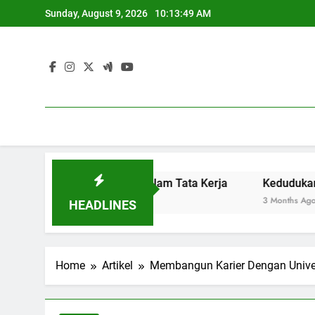
Skip
Sunday, August 9, 2026
10:13:50 AM
to
content
ensi Lulusan dalam Tata Kerja
Kedudukan Blockchain
3 Months Ago
HEADLINES
Home
Artikel
Membangun Karier Dengan Univers