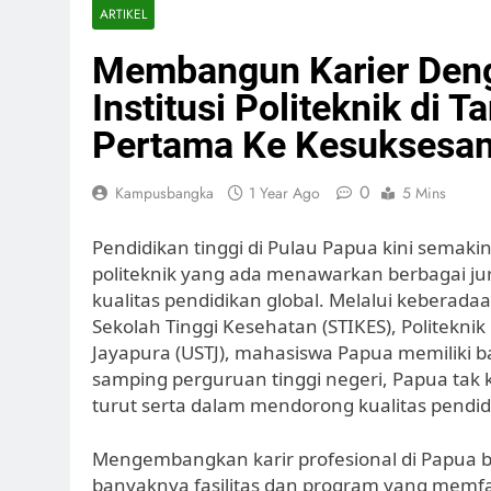
ARTIKEL
Membangun Karier Denga
Institusi Politeknik di
Pertama Ke Kesuksesa
0
Kampusbangka
1 Year Ago
5 Mins
Pendidikan tinggi di Pulau Papua kini semaki
politeknik yang ada menawarkan berbagai j
kualitas pendidikan global. Melalui keberadaa
Sekolah Tinggi Kesehatan (STIKES), Politeknik
Jayapura (USTJ), mahasiswa Papua memiliki ba
samping perguruan tinggi negeri, Papua tak
turut serta dalam mendorong kualitas pendid
Mengembangkan karir profesional di Papua bi
banyaknya fasilitas dan program yang memfa