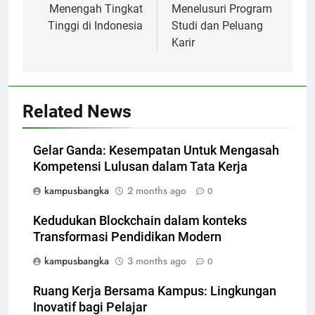
Menengah Tingkat
Menelusuri Program
Tinggi di Indonesia
Studi dan Peluang
Karir
Related News
Gelar Ganda: Kesempatan Untuk Mengasah
Kompetensi Lulusan dalam Tata Kerja
kampusbangka
2 months ago
0
Kedudukan Blockchain dalam konteks
Transformasi Pendidikan Modern
kampusbangka
3 months ago
0
Ruang Kerja Bersama Kampus: Lingkungan
Inovatif bagi Pelajar