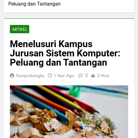
Peluang dan Tantangan
ARTIKEL
Menelusuri Kampus
Jurusan Sistem Komputer:
Peluang dan Tantangan
0
Kampusbangka
1 Year Ago
2 Mins