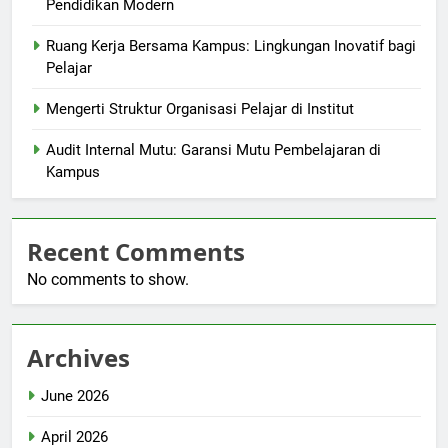
Pendidikan Modern
Ruang Kerja Bersama Kampus: Lingkungan Inovatif bagi
Pelajar
Mengerti Struktur Organisasi Pelajar di Institut
Audit Internal Mutu: Garansi Mutu Pembelajaran di
Kampus
Recent Comments
No comments to show.
Archives
June 2026
April 2026