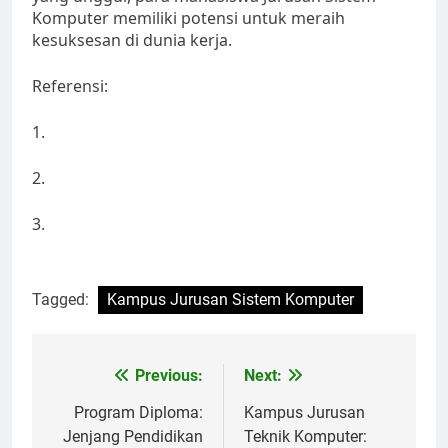
Komputer memiliki potensi untuk meraih
kesuksesan di dunia kerja.
Referensi:
1.
2.
3.
Tagged:
Kampus Jurusan Sistem Komputer
Post
Previous:
Next:
navigation
Program Diploma:
Kampus Jurusan
Jenjang Pendidikan
Teknik Komputer: