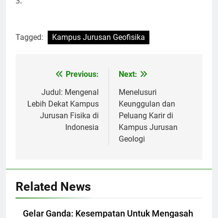
3.
Tagged:
Kampus Jurusan Geofisika
Post
Previous:
Next:
navigation
Judul: Mengenal
Menelusuri
Lebih Dekat Kampus
Keunggulan dan
Jurusan Fisika di
Peluang Karir di
Indonesia
Kampus Jurusan
Geologi
Related News
Gelar Ganda: Kesempatan Untuk Mengasah