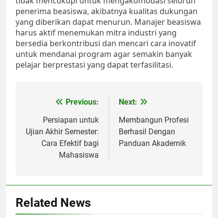
tidak mencukupi untuk mengakomodasi seluruh
penerima beasiswa, akibatnya kualitas dukungan
yang diberikan dapat menurun. Manajer beasiswa
harus aktif menemukan mitra industri yang
bersedia berkontribusi dan mencari cara inovatif
untuk mendanai program agar semakin banyak
pelajar berprestasi yang dapat terfasilitasi.
Post
Previous:
Next:
navigation
Persiapan untuk
Membangun Profesi
Ujian Akhir Semester:
Berhasil Dengan
Cara Efektif bagi
Panduan Akademik
Mahasiswa
Related News