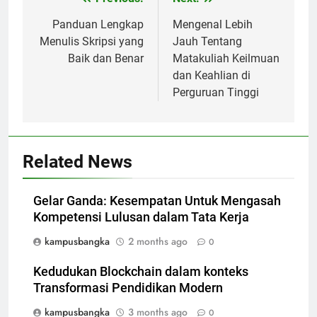
Post
navigation
Panduan Lengkap
Mengenal Lebih
Menulis Skripsi yang
Jauh Tentang
Baik dan Benar
Matakuliah Keilmuan
dan Keahlian di
Perguruan Tinggi
Related News
Gelar Ganda: Kesempatan Untuk Mengasah
Kompetensi Lulusan dalam Tata Kerja
kampusbangka
2 months ago
0
Kedudukan Blockchain dalam konteks
Transformasi Pendidikan Modern
kampusbangka
3 months ago
0