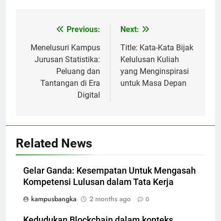
Post
Previous:
Next:
navigation
Menelusuri Kampus
Title: Kata-Kata Bijak
Jurusan Statistika:
Kelulusan Kuliah
Peluang dan
yang Menginspirasi
Tantangan di Era
untuk Masa Depan
Digital
Related News
Gelar Ganda: Kesempatan Untuk Mengasah
Kompetensi Lulusan dalam Tata Kerja
kampusbangka
2 months ago
0
Kedudukan Blockchain dalam konteks