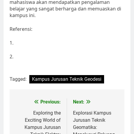
mahasiswa akan mendapatkan pengalaman
belajar yang sangat berharga dan memuaskan di
kampus ini.
Referensi:
1.
2.
Tagged:
Kampus Jurusan Teknik Geodesi
Post
Previous:
Next:
navigation
Exploring the
Explorasi Kampus
Exciting World of
Jurusan Teknik
Kampus Jurusan
Geomatika: